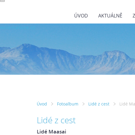
ÚVOD
AKTUÁLNĚ
wild-nature.cz
Úvod
Fotoalbum
Lidé z cest
Lidé Ma
Lidé z cest
Lidé Maasai