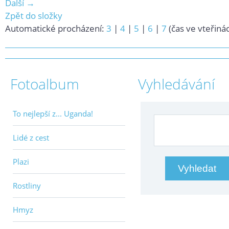
Další →
Zpět do složky
Automatické procházení:
3
|
4
|
5
|
6
|
7
(čas ve vteřiná
Fotoalbum
Vyhledávání
To nejlepší z... Uganda!
Lidé z cest
Plazi
Rostliny
Hmyz