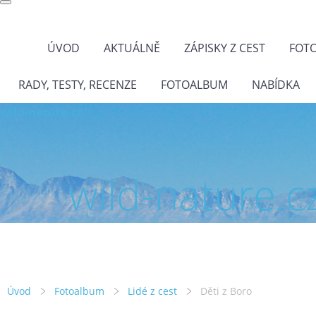
ÚVOD
AKTUÁLNĚ
ZÁPISKY Z CEST
FOT
RADY, TESTY, RECENZE
FOTOALBUM
NABÍDKA
wild-nature.cz
wild-nature.c
Úvod
Fotoalbum
Lidé z cest
Děti z Boro