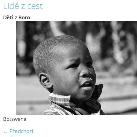
Lidé z cest
Děti z Boro
Botswana
← Předchozí