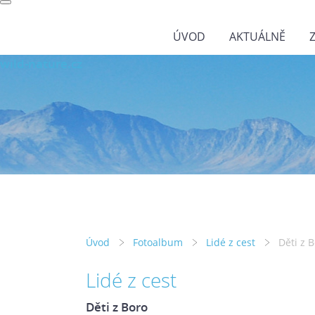
ÚVOD
AKTUÁLNĚ
wild-nature.cz
Úvod
Fotoalbum
Lidé z cest
Děti z 
Lidé z cest
Děti z Boro