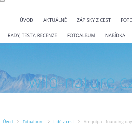
ÚVOD
AKTUÁLNĚ
ZÁPISKY Z CEST
FOT
RADY, TESTY, RECENZE
FOTOALBUM
NABÍDKA
wild-nature.cz
wild-nature.c
Úvod
Fotoalbum
Lidé z cest
Arequipa - founding day