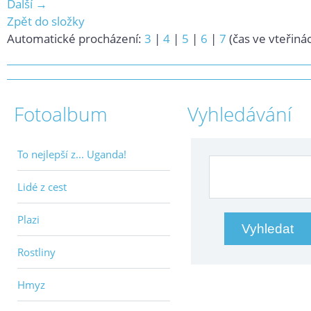
Další →
Zpět do složky
Automatické procházení:
3
|
4
|
5
|
6
|
7
(čas ve vteřiná
Fotoalbum
Vyhledávání
To nejlepší z... Uganda!
Lidé z cest
Plazi
Rostliny
Hmyz