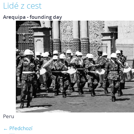
Lidé z cest
Arequipa - founding day
Peru
← Předchozí