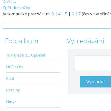
Další →
Zpět do složky
Automatické procházení:
3
|
4
|
5
|
6
|
7
(čas ve vteřiná
Fotoalbum
Vyhledávání
To nejlepší z... Uganda!
Lidé z cest
Plazi
Rostliny
Hmyz