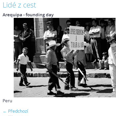
Lidé z cest
Arequipa - founding day
Peru
← Předchozí