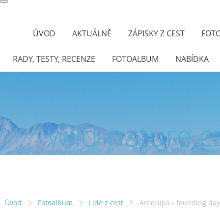
ÚVOD
AKTUÁLNĚ
ZÁPISKY Z CEST
FOT
RADY, TESTY, RECENZE
FOTOALBUM
NABÍDKA
wild-nature.cz
wild-nature.c
Úvod
Fotoalbum
Lidé z cest
Arequipa - founding day