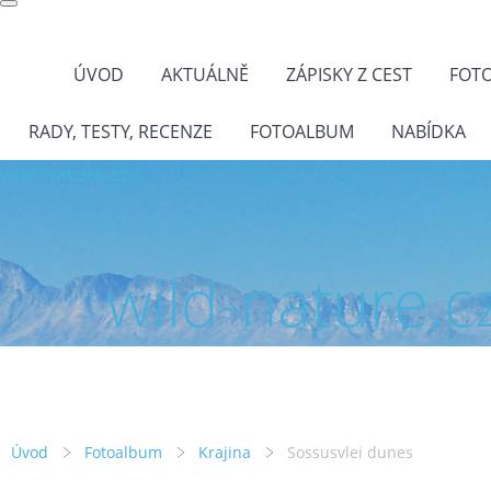
ÚVOD
AKTUÁLNĚ
ZÁPISKY Z CEST
FOT
RADY, TESTY, RECENZE
FOTOALBUM
NABÍDKA
wild-nature.cz
wild-nature.c
Úvod
Fotoalbum
Krajina
Sossusvlei dunes