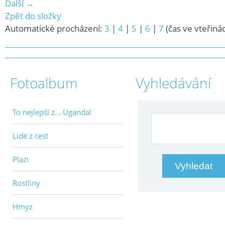
Další →
Zpět do složky
Automatické procházení:
3
|
4
|
5
|
6
|
7
(čas ve vteřiná
Fotoalbum
Vyhledávání
To nejlepší z... Uganda!
Lidé z cest
Plazi
Rostliny
Hmyz