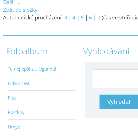
Další →
Zpět do složky
Automatické procházení:
3
|
4
|
5
|
6
|
7
(čas ve vteřiná
Fotoalbum
Vyhledávání
To nejlepší z... Uganda!
Lidé z cest
Plazi
Rostliny
Hmyz