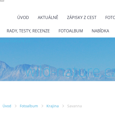
ÚVOD
AKTUÁLNĚ
ZÁPISKY Z CEST
FOT
RADY, TESTY, RECENZE
FOTOALBUM
NABÍDKA
wild-nature.cz
wild-nature.c
Úvod
Fotoalbum
Krajina
Savanna