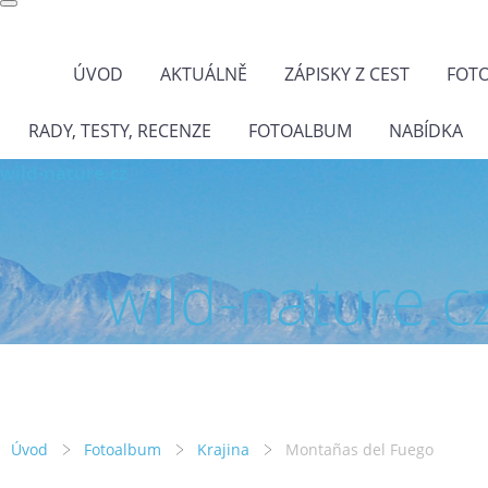
ÚVOD
AKTUÁLNĚ
ZÁPISKY Z CEST
FOT
RADY, TESTY, RECENZE
FOTOALBUM
NABÍDKA
wild-nature.cz
wild-nature.c
Úvod
Fotoalbum
Krajina
Montañas del Fuego