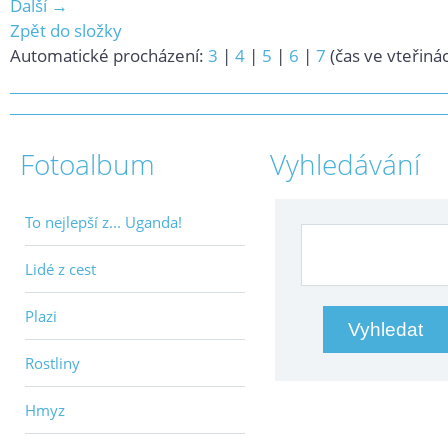
Další →
Zpět do složky
Automatické procházení:
3
|
4
|
5
|
6
|
7
(čas ve vteřiná
Fotoalbum
Vyhledávání
To nejlepší z... Uganda!
Lidé z cest
Plazi
Rostliny
Hmyz