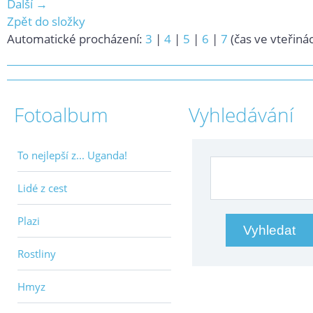
Další →
Zpět do složky
Automatické procházení:
3
|
4
|
5
|
6
|
7
(čas ve vteřiná
Fotoalbum
Vyhledávání
To nejlepší z... Uganda!
Lidé z cest
Plazi
Rostliny
Hmyz