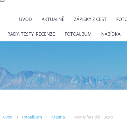
ÚVOD
AKTUÁLNĚ
ZÁPISKY Z CEST
FOT
RADY, TESTY, RECENZE
FOTOALBUM
NABÍDKA
wild-nature.cz
wild-nature.c
Úvod
Fotoalbum
Krajina
Montañas del Fuego