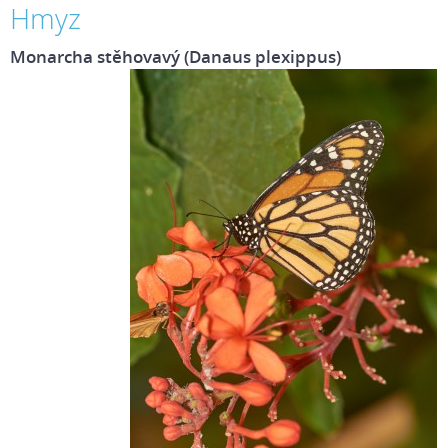
Hmyz
Monarcha stěhovavý (Danaus plexippus)