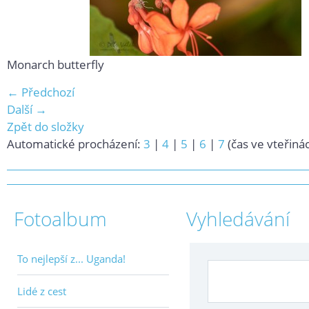
Monarch butterfly
← Předchozí
Další →
Zpět do složky
Automatické procházení:
3
|
4
|
5
|
6
|
7
(čas ve vteřiná
Fotoalbum
Vyhledávání
To nejlepší z... Uganda!
Lidé z cest