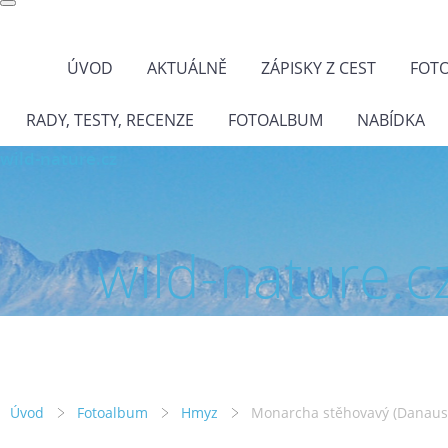
ÚVOD
AKTUÁLNĚ
ZÁPISKY Z CEST
FOT
RADY, TESTY, RECENZE
FOTOALBUM
NABÍDKA
wild-nature.cz
wild-nature.c
Úvod
Fotoalbum
Hmyz
Monarcha stěhovavý (Danaus