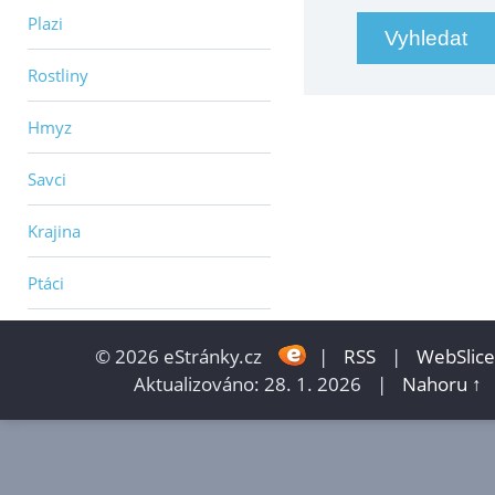
Plazi
Rostliny
Hmyz
Savci
Krajina
Ptáci
© 2026 eStránky.cz
|
RSS
|
WebSlice
Aktualizováno: 28. 1. 2026
|
Nahoru ↑