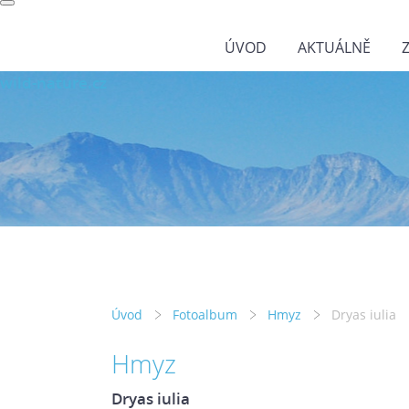
ÚVOD
AKTUÁLNĚ
wild-nature.cz
Úvod
Fotoalbum
Hmyz
Dryas iulia
Hmyz
Dryas iulia