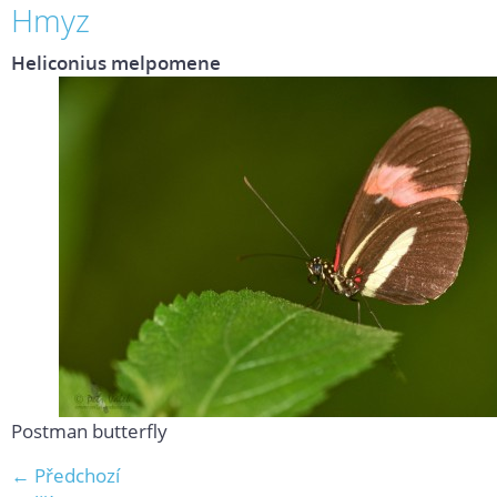
Hmyz
Heliconius melpomene
Postman butterfly
← Předchozí