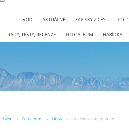
ÚVOD
AKTUÁLNĚ
ZÁPISKY Z CEST
FOT
RADY, TESTY, RECENZE
FOTOALBUM
NABÍDKA
wild-nature.cz
wild-nature.c
Úvod
Fotoalbum
Hmyz
Heliconius melpomene