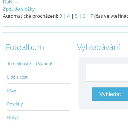
Další →
Zpět do složky
Automatické procházení:
3
|
4
|
5
|
6
|
7
(čas ve vteřiná
Fotoalbum
Vyhledávání
To nejlepší z... Uganda!
Lidé z cest
Plazi
Rostliny
Hmyz