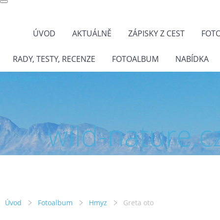
ÚVOD
AKTUÁLNĚ
ZÁPISKY Z CEST
FOT
RADY, TESTY, RECENZE
FOTOALBUM
NABÍDKA
wild-nature.cz
wild-nature.c
Úvod
Fotoalbum
Hmyz
Greta oto