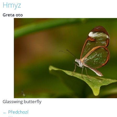
Hmyz
Greta oto
Glasswing butterfly
← Předchozí