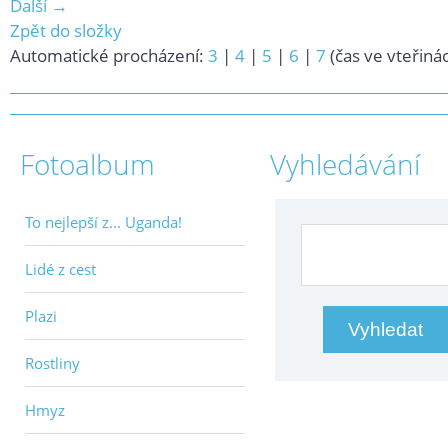
Další →
Zpět do složky
Automatické procházení:
3
|
4
|
5
|
6
|
7
(čas ve vteřiná
Fotoalbum
Vyhledávání
To nejlepší z... Uganda!
Lidé z cest
Plazi
Rostliny
Hmyz