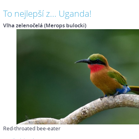
To nejlepší z... Uganda!
Vlha zelenočelá (Merops bulocki)
Red-throated bee-eater