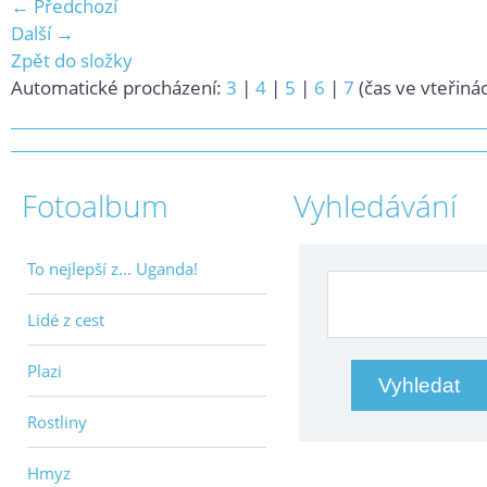
← Předchozí
Další →
Zpět do složky
Automatické procházení:
3
|
4
|
5
|
6
|
7
(čas ve vteřiná
Fotoalbum
Vyhledávání
To nejlepší z... Uganda!
Lidé z cest
Plazi
Rostliny
Hmyz