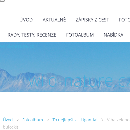
ÚVOD
AKTUÁLNĚ
ZÁPISKY Z CEST
FOT
RADY, TESTY, RECENZE
FOTOALBUM
NABÍDKA
wild-nature.cz
wild-nature.c
Úvod
Fotoalbum
To nejlepší z... Uganda!
Vlha zeleno
bulocki)