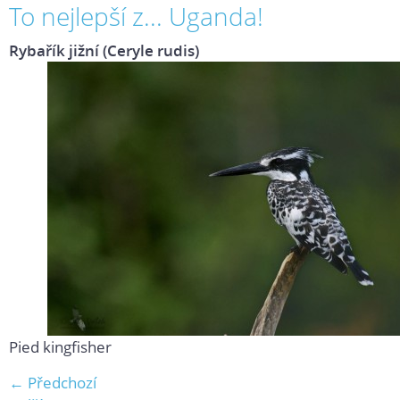
To nejlepší z... Uganda!
Rybařík jižní (Ceryle rudis)
Pied kingfisher
← Předchozí