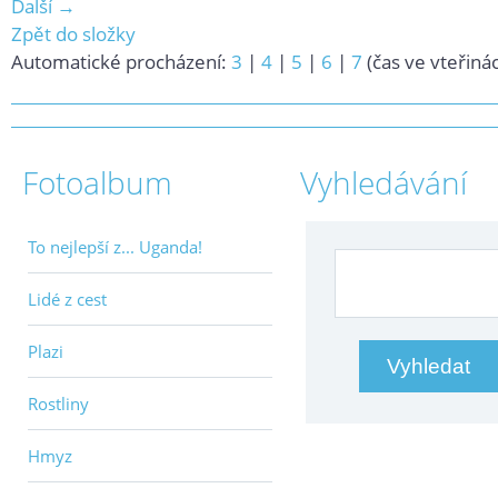
Další →
Zpět do složky
Automatické procházení:
3
|
4
|
5
|
6
|
7
(čas ve vteřiná
Fotoalbum
Vyhledávání
To nejlepší z... Uganda!
Lidé z cest
Plazi
Rostliny
Hmyz