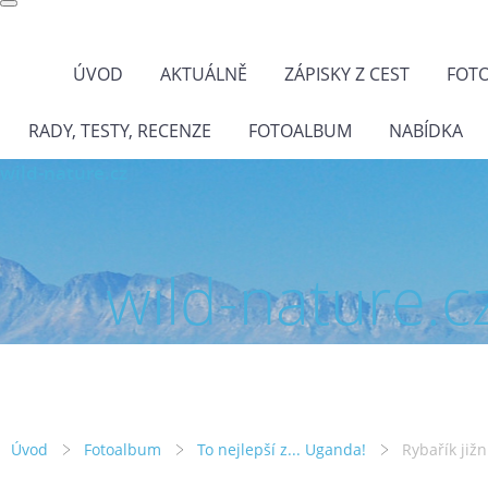
ÚVOD
AKTUÁLNĚ
ZÁPISKY Z CEST
FOT
RADY, TESTY, RECENZE
FOTOALBUM
NABÍDKA
wild-nature.cz
wild-nature.c
Úvod
Fotoalbum
To nejlepší z... Uganda!
Rybařík jižn