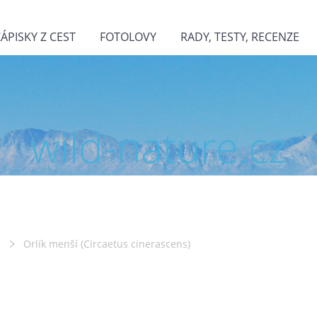
ZÁPISKY Z CEST
FOTOLOVY
RADY, TESTY, RECENZE
wild-nature.cz
Orlík menší (Circaetus cinerascens)