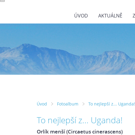
ÚVOD
AKTUÁLNĚ
wild-nature.cz
Úvod
Fotoalbum
To nejlepší z... Uganda!
To nejlepší z... Uganda!
Orlík menší (Circaetus cinerascens)