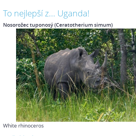
To nejlepší z... Uganda!
Nosorožec tuponosý (Ceratotherium simum)
White rhinoceros