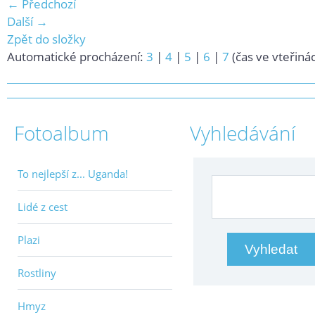
← Předchozí
Další →
Zpět do složky
Automatické procházení:
3
|
4
|
5
|
6
|
7
(čas ve vteřiná
Fotoalbum
Vyhledávání
To nejlepší z... Uganda!
Lidé z cest
Plazi
Rostliny
Hmyz