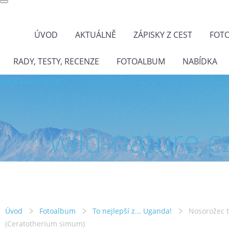
ÚVOD
AKTUÁLNĚ
ZÁPISKY Z CEST
FOT
RADY, TESTY, RECENZE
FOTOALBUM
NABÍDKA
wild-nature.cz
wild-nature.c
Úvod
Fotoalbum
To nejlepší z... Uganda!
Nosorožec 
(Ceratotherium simum)