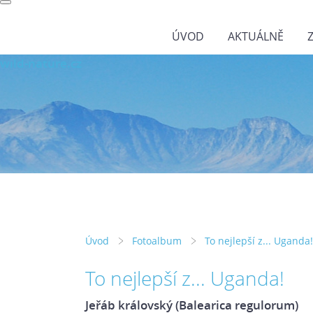
ÚVOD
AKTUÁLNĚ
wild-nature.cz
Úvod
Fotoalbum
To nejlepší z... Uganda!
To nejlepší z... Uganda!
Jeřáb královský (Balearica regulorum)