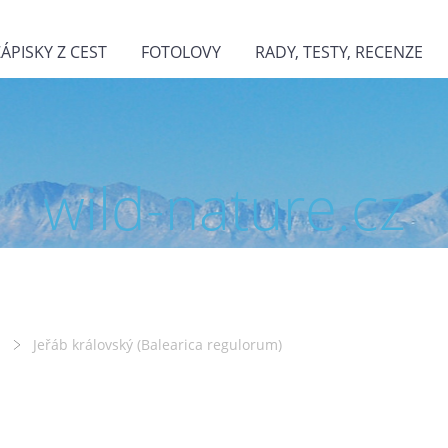
ZÁPISKY Z CEST
FOTOLOVY
RADY, TESTY, RECENZE
wild-nature.cz
Jeřáb královský (Balearica regulorum)