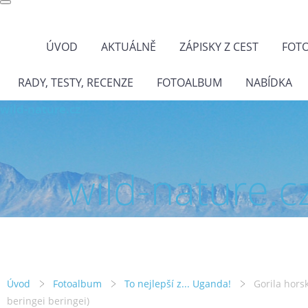
ÚVOD
AKTUÁLNĚ
ZÁPISKY Z CEST
FOT
RADY, TESTY, RECENZE
FOTOALBUM
NABÍDKA
wild-nature.cz
wild-nature.c
Úvod
Fotoalbum
To nejlepší z... Uganda!
Gorila horsk
beringei beringei)