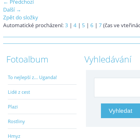
← Předchozí
Další →
Zpět do složky
Automatické procházení:
3
|
4
|
5
|
6
|
7
(čas ve vteřiná
Fotoalbum
Vyhledávání
To nejlepší z... Uganda!
Lidé z cest
Plazi
Rostliny
Hmyz