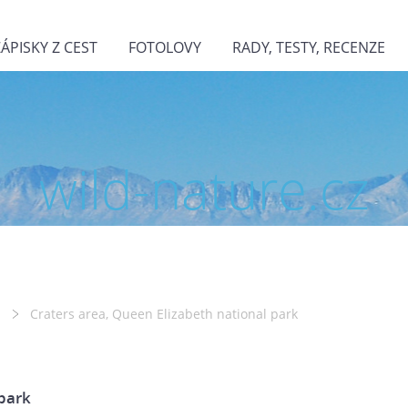
ZÁPISKY Z CEST
FOTOLOVY
RADY, TESTY, RECENZE
wild-nature.cz
Craters area, Queen Elizabeth national park
 park