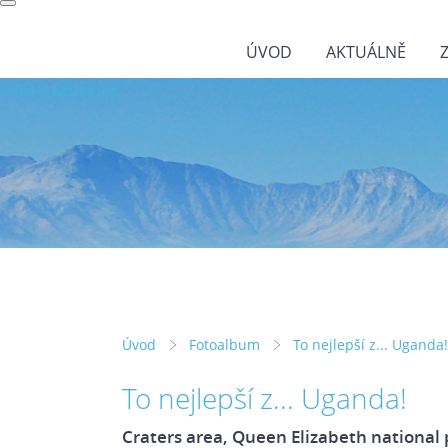
ÚVOD
AKTUÁLNĚ
wild-nature.cz
Úvod
Fotoalbum
To nejlepší z... Uganda!
To nejlepší z... Uganda!
Craters area, Queen Elizabeth national