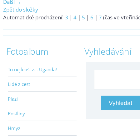
Další →
Zpět do složky
Automatické procházení:
3
|
4
|
5
|
6
|
7
(čas ve vteřiná
Fotoalbum
Vyhledávání
To nejlepší z... Uganda!
Lidé z cest
Plazi
Rostliny
Hmyz