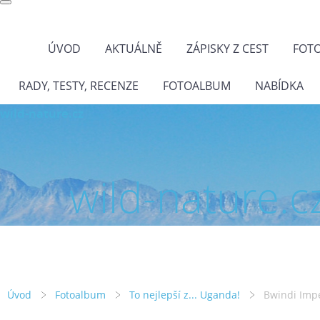
ÚVOD
AKTUÁLNĚ
ZÁPISKY Z CEST
FOT
RADY, TESTY, RECENZE
FOTOALBUM
NABÍDKA
wild-nature.cz
wild-nature.c
Úvod
Fotoalbum
To nejlepší z... Uganda!
Bwindi Impe