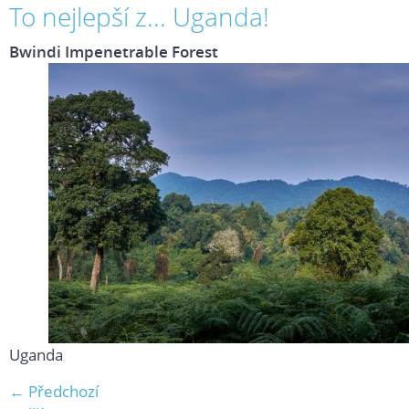
To nejlepší z... Uganda!
Bwindi Impenetrable Forest
Uganda
← Předchozí