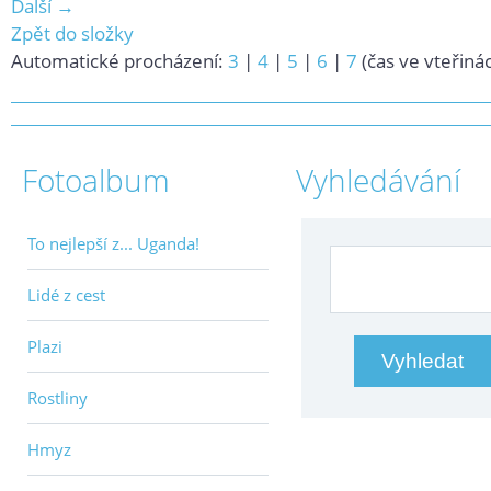
Další →
Zpět do složky
Automatické procházení:
3
|
4
|
5
|
6
|
7
(čas ve vteřiná
Fotoalbum
Vyhledávání
To nejlepší z... Uganda!
Lidé z cest
Plazi
Rostliny
Hmyz