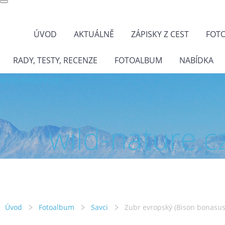
ÚVOD
AKTUÁLNĚ
ZÁPISKY Z CEST
FOT
RADY, TESTY, RECENZE
FOTOALBUM
NABÍDKA
wild-nature.cz
wild-nature.c
Úvod
Fotoalbum
Savci
Zubr evropský (Bison bonasus