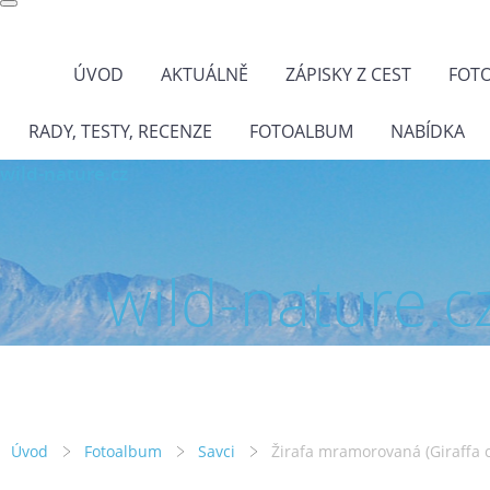
ÚVOD
AKTUÁLNĚ
ZÁPISKY Z CEST
FOT
RADY, TESTY, RECENZE
FOTOALBUM
NABÍDKA
wild-nature.cz
wild-nature.c
Úvod
Fotoalbum
Savci
Žirafa mramorovaná (Giraffa 