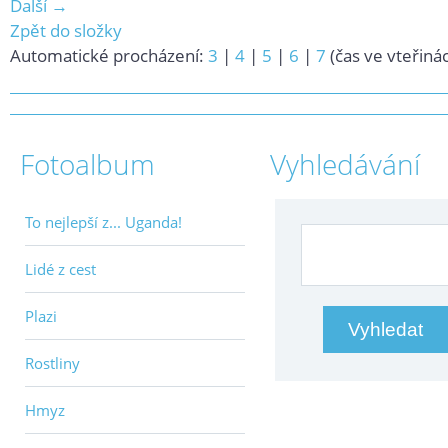
Další →
Zpět do složky
Automatické procházení:
3
|
4
|
5
|
6
|
7
(čas ve vteřiná
Fotoalbum
Vyhledávání
To nejlepší z... Uganda!
Lidé z cest
Plazi
Rostliny
Hmyz