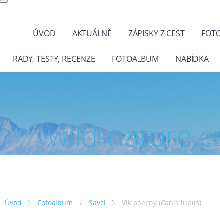
ÚVOD
AKTUÁLNĚ
ZÁPISKY Z CEST
FOT
RADY, TESTY, RECENZE
FOTOALBUM
NABÍDKA
wild-nature.cz
wild-nature.c
Úvod
Fotoalbum
Savci
Vlk obecný (Canis lupus)