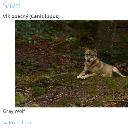
Savci
Vlk obecný (Canis lupus)
Gray Wolf
← Předchozí