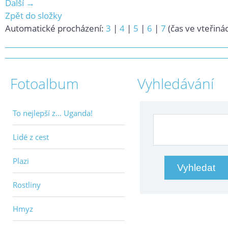
Další →
Zpět do složky
Automatické procházení:
3
|
4
|
5
|
6
|
7
(čas ve vteřiná
Fotoalbum
Vyhledávání
To nejlepší z... Uganda!
Lidé z cest
Plazi
Rostliny
Hmyz