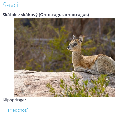
Savci
Skálolez skákavý (Oreotragus oreotragus)
Klipspringer
← Předchozí