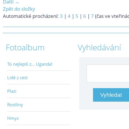
Další →
Zpět do složky
Automatické procházení:
3
|
4
|
5
|
6
|
7
(čas ve vteřiná
Fotoalbum
Vyhledávání
To nejlepší z... Uganda!
Lidé z cest
Plazi
Rostliny
Hmyz