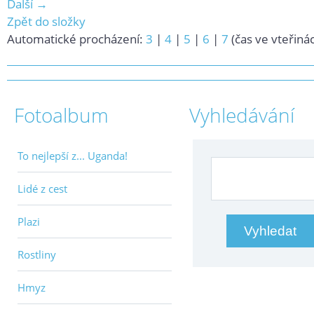
Další →
Zpět do složky
Automatické procházení:
3
|
4
|
5
|
6
|
7
(čas ve vteřiná
Fotoalbum
Vyhledávání
To nejlepší z... Uganda!
Lidé z cest
Plazi
Rostliny
Hmyz