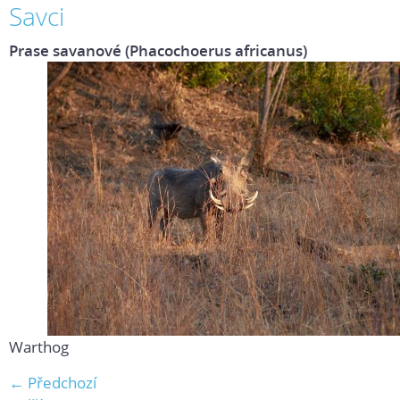
Savci
Prase savanové (Phacochoerus africanus)
Warthog
← Předchozí