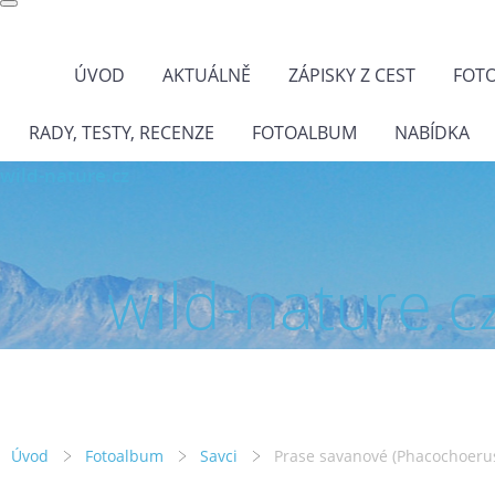
ÚVOD
AKTUÁLNĚ
ZÁPISKY Z CEST
FOT
RADY, TESTY, RECENZE
FOTOALBUM
NABÍDKA
wild-nature.cz
wild-nature.c
Úvod
Fotoalbum
Savci
Prase savanové (Phacochoerus