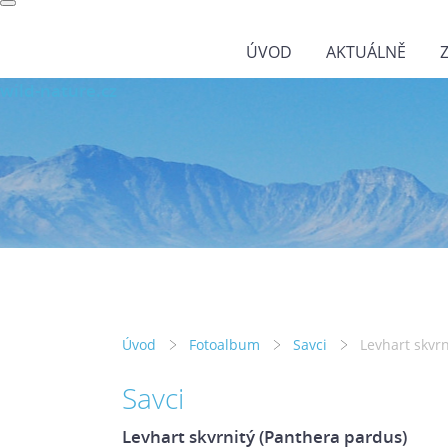
ÚVOD
AKTUÁLNĚ
wild-nature.cz
Úvod
Fotoalbum
Savci
Levhart skvr
Savci
Levhart skvrnitý (Panthera pardus)