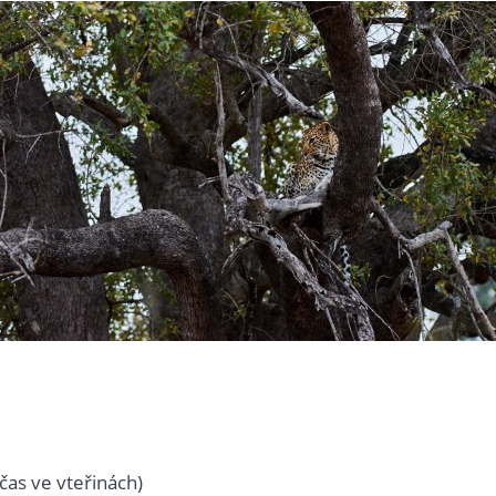
čas ve vteřinách)