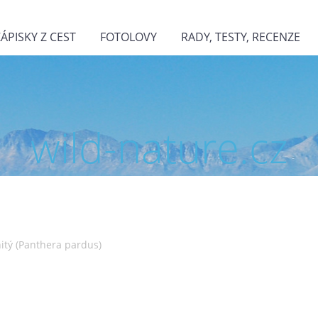
ZÁPISKY Z CEST
FOTOLOVY
RADY, TESTY, RECENZE
wild-nature.cz
nitý (Panthera pardus)