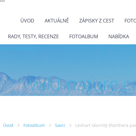
ÚVOD
AKTUÁLNĚ
ZÁPISKY Z CEST
FOT
RADY, TESTY, RECENZE
FOTOALBUM
NABÍDKA
wild-nature.cz
wild-nature.c
Úvod
Fotoalbum
Savci
Levhart skvrnitý (Panthera pa