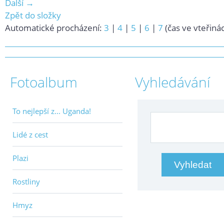
Další →
Zpět do složky
Automatické procházení:
3
|
4
|
5
|
6
|
7
(čas ve vteřiná
Fotoalbum
Vyhledávání
To nejlepší z... Uganda!
Lidé z cest
Plazi
Rostliny
Hmyz