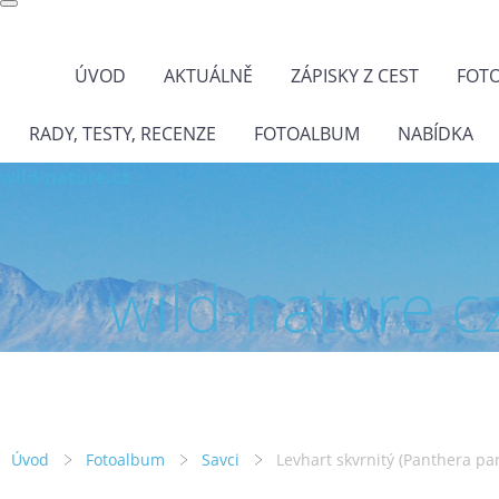
ÚVOD
AKTUÁLNĚ
ZÁPISKY Z CEST
FOT
RADY, TESTY, RECENZE
FOTOALBUM
NABÍDKA
wild-nature.cz
wild-nature.c
Úvod
Fotoalbum
Savci
Levhart skvrnitý (Panthera pa