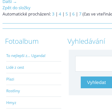
Další →
Zpět do složky
Automatické procházení:
3
|
4
|
5
|
6
|
7
(čas ve vteřiná
Fotoalbum
Vyhledávání
To nejlepší z... Uganda!
Lidé z cest
Plazi
Rostliny
Hmyz