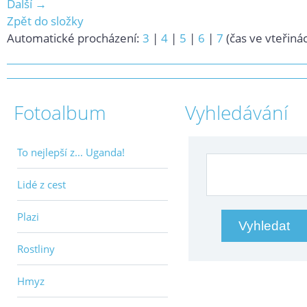
Další →
Zpět do složky
Automatické procházení:
3
|
4
|
5
|
6
|
7
(čas ve vteřiná
Fotoalbum
Vyhledávání
To nejlepší z... Uganda!
Lidé z cest
Plazi
Rostliny
Hmyz