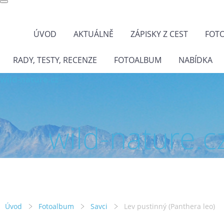
ÚVOD
AKTUÁLNĚ
ZÁPISKY Z CEST
FOT
RADY, TESTY, RECENZE
FOTOALBUM
NABÍDKA
wild-nature.cz
wild-nature.c
Úvod
Fotoalbum
Savci
Lev pustinný (Panthera leo)