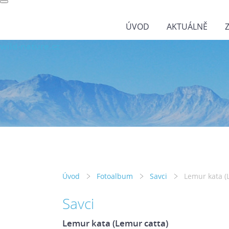
ÚVOD
AKTUÁLNĚ
wild-nature.cz
Úvod
Fotoalbum
Savci
Lemur kata (
Savci
Lemur kata (Lemur catta)