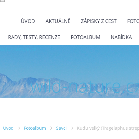
ÚVOD
AKTUÁLNĚ
ZÁPISKY Z CEST
FOT
RADY, TESTY, RECENZE
FOTOALBUM
NABÍDKA
wild-nature.cz
wild-nature.c
Úvod
Fotoalbum
Savci
Kudu velký (Tragelaphus strep