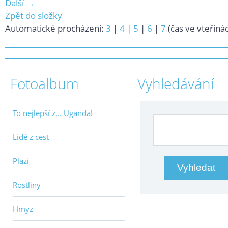
Další →
Zpět do složky
Automatické procházení:
3
|
4
|
5
|
6
|
7
(čas ve vteřiná
Fotoalbum
Vyhledávání
To nejlepší z... Uganda!
Lidé z cest
Plazi
Rostliny
Hmyz