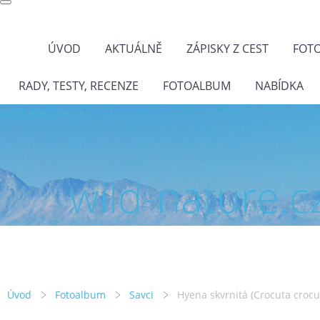
ÚVOD
AKTUÁLNĚ
ZÁPISKY Z CEST
FOT
RADY, TESTY, RECENZE
FOTOALBUM
NABÍDKA
wild-nature.cz
wild-nature.c
Úvod
Fotoalbum
Savci
Hyena skvrnitá (Crocuta crocu