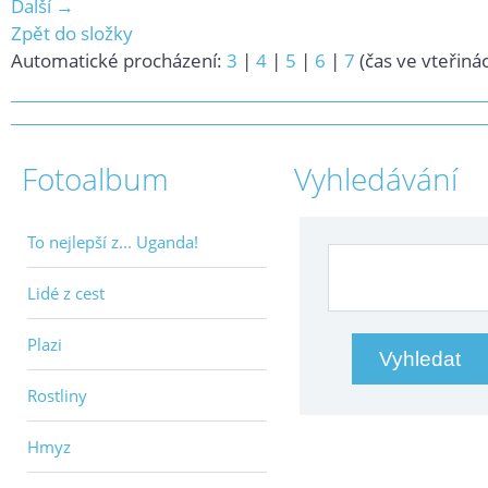
Další →
Zpět do složky
Automatické procházení:
3
|
4
|
5
|
6
|
7
(čas ve vteřiná
Fotoalbum
Vyhledávání
To nejlepší z... Uganda!
Lidé z cest
Plazi
Rostliny
Hmyz