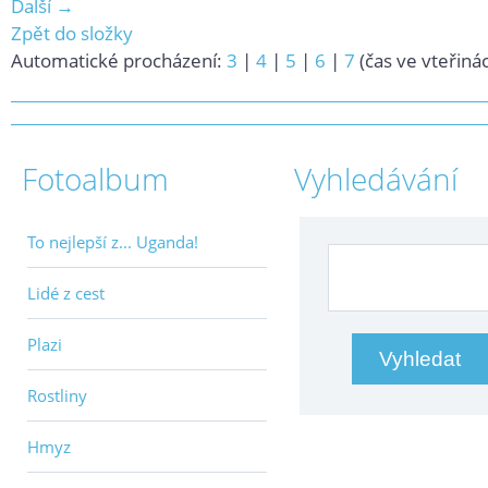
Další →
Zpět do složky
Automatické procházení:
3
|
4
|
5
|
6
|
7
(čas ve vteřiná
Fotoalbum
Vyhledávání
To nejlepší z... Uganda!
Lidé z cest
Plazi
Rostliny
Hmyz