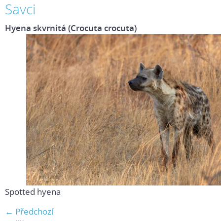
Savci
Hyena skvrnitá (Crocuta crocuta)
Spotted hyena
← Předchozí