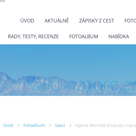
ÚVOD
AKTUÁLNĚ
ZÁPISKY Z CEST
FOT
RADY, TESTY, RECENZE
FOTOALBUM
NABÍDKA
wild-nature.cz
wild-nature.c
Úvod
Fotoalbum
Savci
Hyena skvrnitá (Crocuta crocu