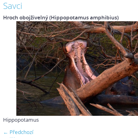
Savci
Hroch obojživelný (Hippopotamus amphibius)
Hippopotamus
← Předchozí