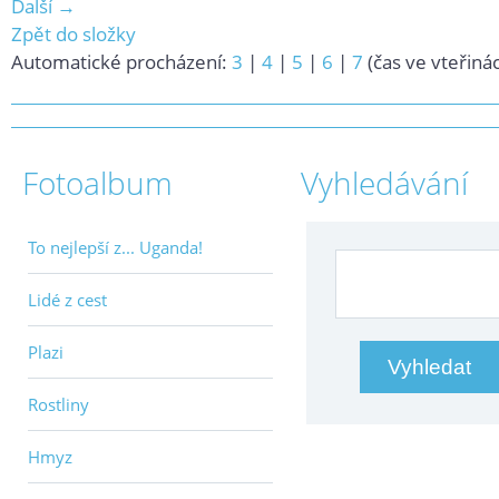
Další →
Zpět do složky
Automatické procházení:
3
|
4
|
5
|
6
|
7
(čas ve vteřiná
Fotoalbum
Vyhledávání
To nejlepší z... Uganda!
Lidé z cest
Plazi
Rostliny
Hmyz