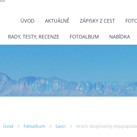
ÚVOD
AKTUÁLNĚ
ZÁPISKY Z CEST
FOT
RADY, TESTY, RECENZE
FOTOALBUM
NABÍDKA
wild-nature.cz
wild-nature.c
Úvod
Fotoalbum
Savci
Hroch obojživelný (Hippopot