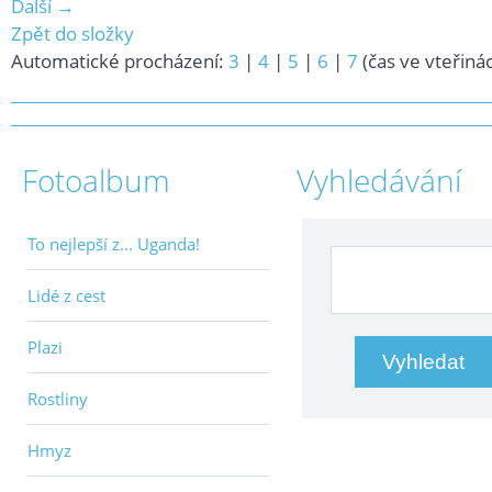
Další →
Zpět do složky
Automatické procházení:
3
|
4
|
5
|
6
|
7
(čas ve vteřiná
Fotoalbum
Vyhledávání
To nejlepší z... Uganda!
Lidé z cest
Plazi
Rostliny
Hmyz