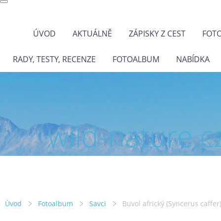
ÚVOD
AKTUÁLNĚ
ZÁPISKY Z CEST
FOT
RADY, TESTY, RECENZE
FOTOALBUM
NABÍDKA
wild-nature.cz
wild-nature.c
Úvod
Fotoalbum
Savci
Buvol africký (Syncerus caffer