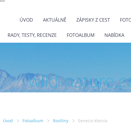
ÚVOD
AKTUÁLNĚ
ZÁPISKY Z CEST
FOT
RADY, TESTY, RECENZE
FOTOALBUM
NABÍDKA
wild-nature.cz
wild-nature.c
Úvod
Fotoalbum
Rostliny
Senecio kleinia