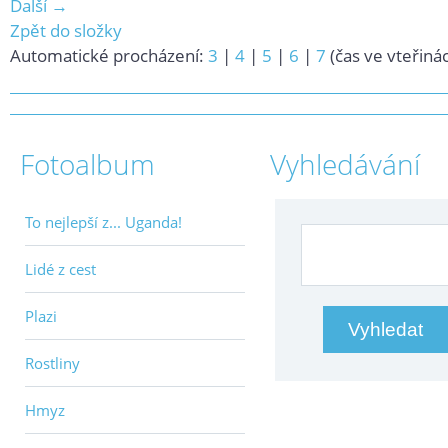
Další →
Zpět do složky
Automatické procházení:
3
|
4
|
5
|
6
|
7
(čas ve vteřiná
Fotoalbum
Vyhledávání
To nejlepší z... Uganda!
Lidé z cest
Plazi
Rostliny
Hmyz