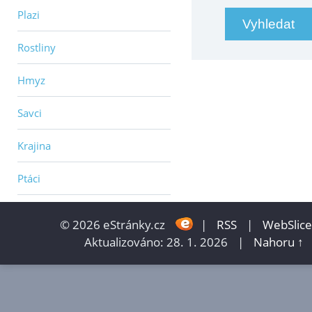
Plazi
Rostliny
Hmyz
Savci
Krajina
Ptáci
© 2026 eStránky.cz
|
RSS
|
WebSlice
Aktualizováno: 28. 1. 2026
|
Nahoru ↑