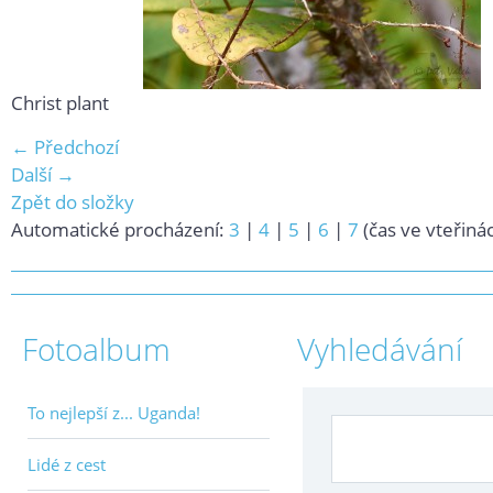
Christ plant
← Předchozí
Další →
Zpět do složky
Automatické procházení:
3
|
4
|
5
|
6
|
7
(čas ve vteřiná
Fotoalbum
Vyhledávání
To nejlepší z... Uganda!
Lidé z cest