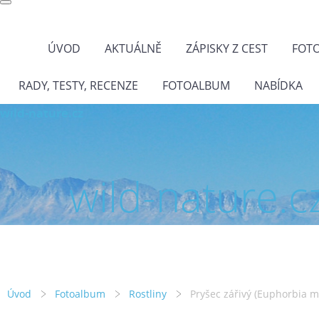
ÚVOD
AKTUÁLNĚ
ZÁPISKY Z CEST
FOT
RADY, TESTY, RECENZE
FOTOALBUM
NABÍDKA
wild-nature.cz
wild-nature.c
Úvod
Fotoalbum
Rostliny
Pryšec zářivý (Euphorbia mi