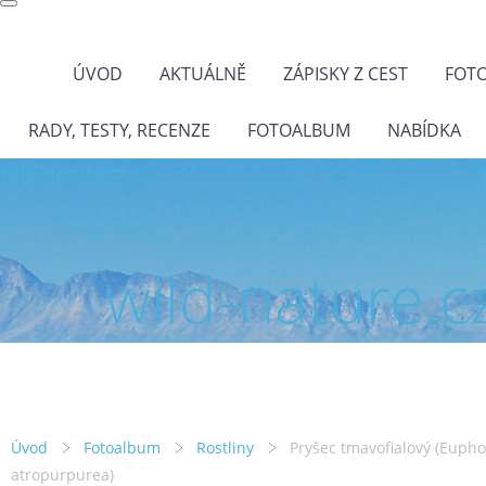
ÚVOD
AKTUÁLNĚ
ZÁPISKY Z CEST
FOT
RADY, TESTY, RECENZE
FOTOALBUM
NABÍDKA
wild-nature.cz
wild-nature.c
Úvod
Fotoalbum
Rostliny
Pryšec tmavofialový (Eupho
atropurpurea)