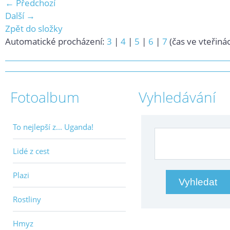
← Předchozí
Další →
Zpět do složky
Automatické procházení:
3
|
4
|
5
|
6
|
7
(čas ve vteřiná
Fotoalbum
Vyhledávání
To nejlepší z... Uganda!
Lidé z cest
Plazi
Rostliny
Hmyz