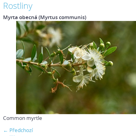
Rostliny
Myrta obecná (Myrtus communis)
Common myrtle
← Předchozí