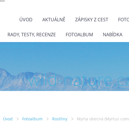
ÚVOD
AKTUÁLNĚ
ZÁPISKY Z CEST
FOT
RADY, TESTY, RECENZE
FOTOALBUM
NABÍDKA
wild-nature.cz
wild-nature.c
Úvod
Fotoalbum
Rostliny
Myrta obecná (Myrtus com