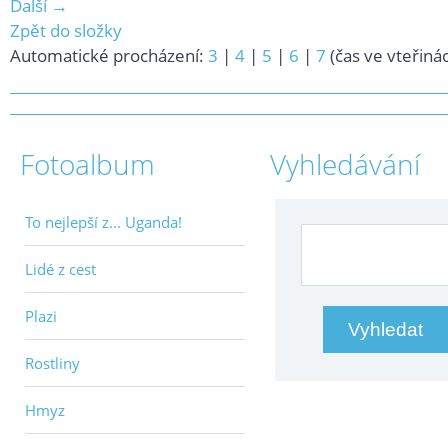
Další →
Zpět do složky
Automatické procházení:
3
|
4
|
5
|
6
|
7
(čas ve vteřiná
Fotoalbum
Vyhledávání
To nejlepší z... Uganda!
Lidé z cest
Plazi
Rostliny
Hmyz