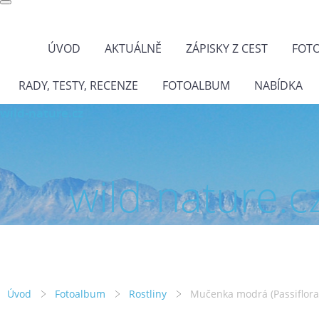
ÚVOD
AKTUÁLNĚ
ZÁPISKY Z CEST
FOT
RADY, TESTY, RECENZE
FOTOALBUM
NABÍDKA
wild-nature.cz
wild-nature.c
Úvod
Fotoalbum
Rostliny
Mučenka modrá (Passiflora