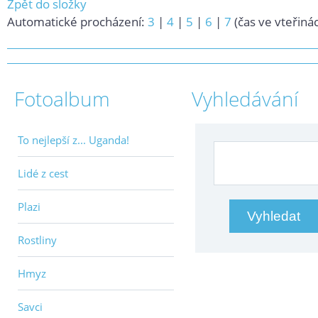
Zpět do složky
Automatické procházení:
3
|
4
|
5
|
6
|
7
(čas ve vteřiná
Fotoalbum
Vyhledávání
To nejlepší z... Uganda!
Lidé z cest
Plazi
Rostliny
Hmyz
Savci