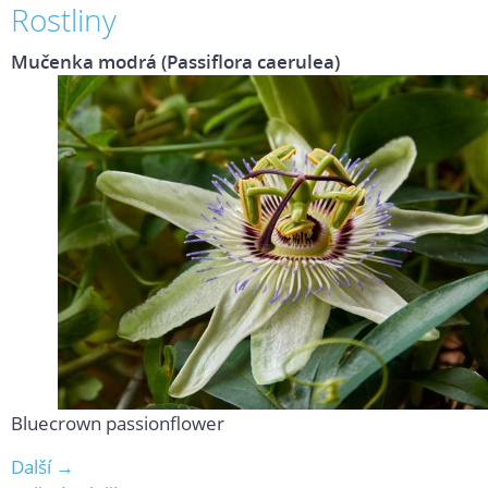
Rostliny
Mučenka modrá (Passiflora caerulea)
Bluecrown passionflower
Další →