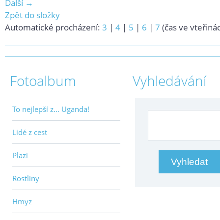
Další →
Zpět do složky
Automatické procházení:
3
|
4
|
5
|
6
|
7
(čas ve vteřiná
Fotoalbum
Vyhledávání
To nejlepší z... Uganda!
Lidé z cest
Plazi
Rostliny
Hmyz