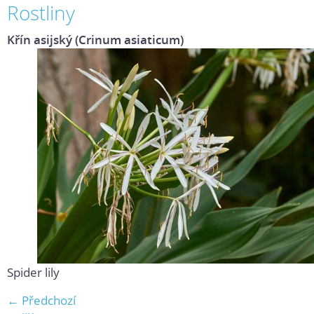
Rostliny
Křín asijský (Crinum asiaticum)
Spider lily
← Předchozí