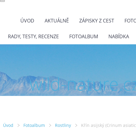
ÚVOD
AKTUÁLNĚ
ZÁPISKY Z CEST
FOT
RADY, TESTY, RECENZE
FOTOALBUM
NABÍDKA
wild-nature.cz
wild-nature.c
Úvod
Fotoalbum
Rostliny
Křín asijský (Crinum asiati