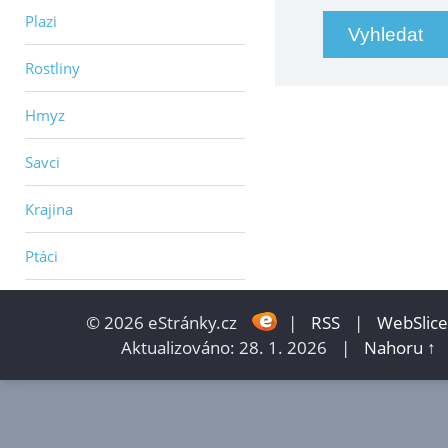
Plazi
Rostliny
Hmyz
Savci
Krajina
Ptáci
© 2026 eStránky.cz
|
RSS
|
WebSlice
Aktualizováno: 28. 1. 2026
|
Nahoru ↑