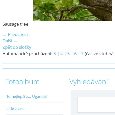
Sausage tree
← Předchozí
Další →
Zpět do složky
Automatické procházení:
3
|
4
|
5
|
6
|
7
(čas ve vteřiná
Fotoalbum
Vyhledávání
To nejlepší z... Uganda!
Lidé z cest