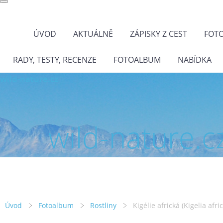
ÚVOD
AKTUÁLNĚ
ZÁPISKY Z CEST
FOT
RADY, TESTY, RECENZE
FOTOALBUM
NABÍDKA
wild-nature.cz
wild-nature.c
Úvod
Fotoalbum
Rostliny
Kigélie africká (Kigelia afri