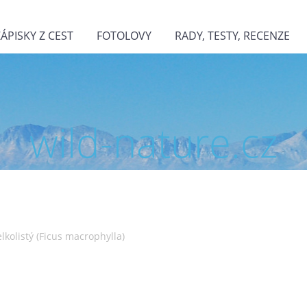
ZÁPISKY Z CEST
FOTOLOVY
RADY, TESTY, RECENZE
wild-nature.cz
elkolistý (Ficus macrophylla)