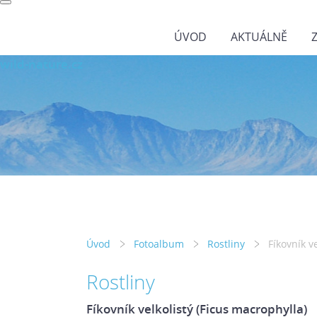
ÚVOD
AKTUÁLNĚ
wild-nature.cz
Úvod
Fotoalbum
Rostliny
Fíkovník v
Rostliny
Fíkovník velkolistý (Ficus macrophylla)