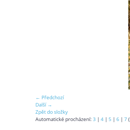
← Předchozí
Další →
Zpět do složky
Automatické procházení:
3
|
4
|
5
|
6
|
7
(