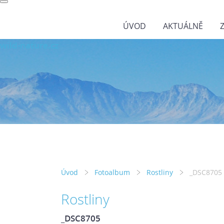
ÚVOD
AKTUÁLNĚ
wild-nature.cz
Úvod
Fotoalbum
Rostliny
_DSC8705
Rostliny
_DSC8705