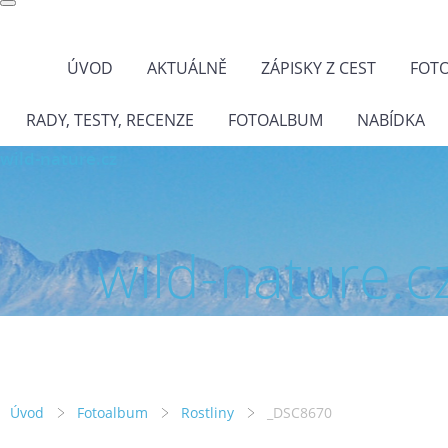
ÚVOD
AKTUÁLNĚ
ZÁPISKY Z CEST
FOT
RADY, TESTY, RECENZE
FOTOALBUM
NABÍDKA
wild-nature.cz
wild-nature.c
Úvod
Fotoalbum
Rostliny
_DSC8670