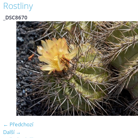
Rostliny
_DSC8670
← Předchozí
Další →