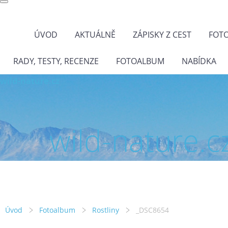
ÚVOD
AKTUÁLNĚ
ZÁPISKY Z CEST
FOT
RADY, TESTY, RECENZE
FOTOALBUM
NABÍDKA
wild-nature.cz
wild-nature.c
Úvod
Fotoalbum
Rostliny
_DSC8654