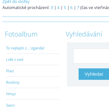
Zpět do složky
Automatické procházení:
3
|
4
|
5
|
6
|
7
(čas ve vteřiná
Fotoalbum
Vyhledávání
To nejlepší z... Uganda!
Lidé z cest
Plazi
Rostliny
Hmyz
Savci