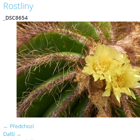
Rostliny
_DSC8654
← Předchozí
Další →