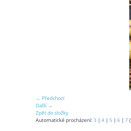
← Předchozí
Další →
Zpět do složky
Automatické procházení:
3
|
4
|
5
|
6
|
7
(