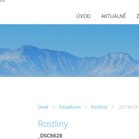
ÚVOD
AKTUÁLNĚ
wild-nature.cz
Úvod
Fotoalbum
Rostliny
_DSC8628
Rostliny
_DSC8628