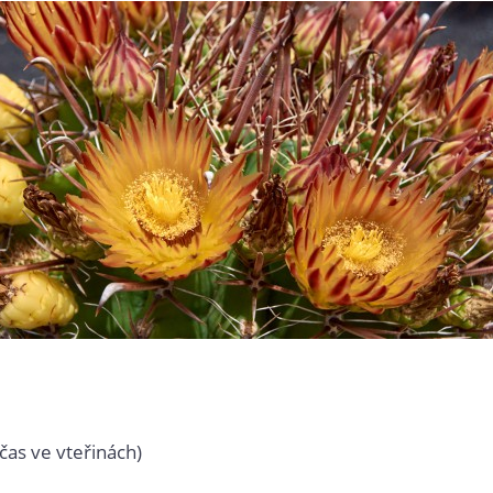
čas ve vteřinách)