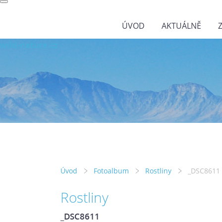
ÚVOD
AKTUÁLNĚ
wild-nature.cz
Úvod
Fotoalbum
Rostliny
_DSC8611
Rostliny
_DSC8611