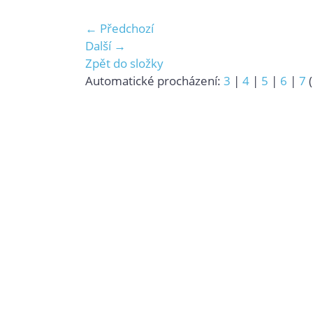
← Předchozí
Další →
Zpět do složky
Automatické procházení:
3
|
4
|
5
|
6
|
7
(