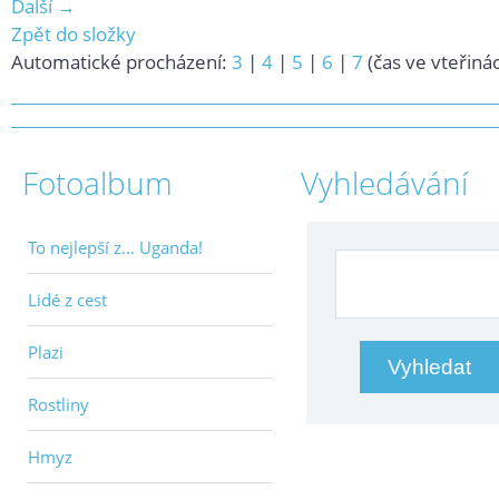
Další →
Zpět do složky
Automatické procházení:
3
|
4
|
5
|
6
|
7
(čas ve vteřiná
Fotoalbum
Vyhledávání
To nejlepší z... Uganda!
Lidé z cest
Plazi
Rostliny
Hmyz